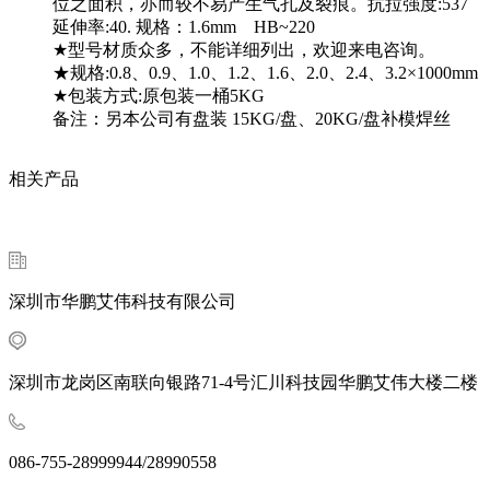
位之面积，亦而较不易产生气孔及裂痕。抗拉强度:537
延伸率:40. 规格：1.6mm HB~220
★型号材质众多，不能详细列出，欢迎来电咨询。
★规格:0.8、0.9、1.0、1.2、1.6、2.0、2.4、3.2×1000mm
★包装方式:原包装一桶5KG
备注：另本公司有盘装 15KG/盘、20KG/盘补模焊丝
相关产品
深圳市华鹏艾伟科技有限公司
深圳市龙岗区南联向银路71-4号汇川科技园华鹏艾伟大楼二楼
086-755-28999944/28990558