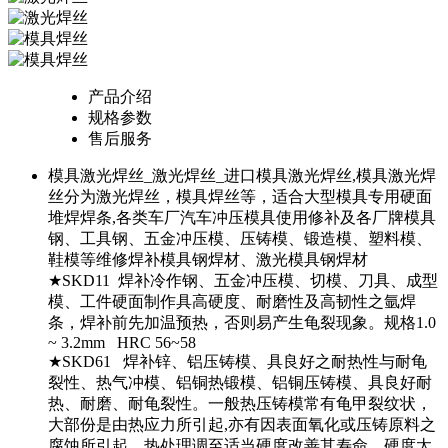
产品介绍
规格参数
售后服务
模具激光焊丝_激光焊丝_进口模具激光焊丝,模具激光焊
丝分为激光焊丝，模具焊丝等，适合大型模具专用硬面
堆焊焊条,各类车厂汽车冲压模具使用修补及各厂牌模具
钢、工具钢、五金冲压模、压铸模、锻造模、塑料模、
鞋模等维修焊补模具钢焊材、激光模具钢焊材
★SKD11 焊补冷作钢、五金冲压模、切模、刀具、成型
模、工件硬面制作具高硬度、耐磨性及高韧性之氩焊
条，焊补前先加温预热，否则易产生龟裂现象。规格1.0
~ 3.2mm HRC 56~58
★SKD61 焊补锌、铝压铸模、具良好之耐热性与耐龟
裂性、热气冲模、铝铜热锻模、铝铜压铸模、具良好耐
热、耐磨、耐龟裂性。一般热压铸模常有龟甲裂纹状，
大部份是由热应力所引起,亦有因表面氧化或压铸原料之
腐蚀所引起，热处理调至适当硬度改善其寿命，硬度太