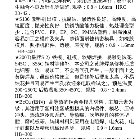
450~550℃，作多层焊补时，采用后退法焊补，较不易产
生融合不良及针孔等缺陷. 规格：0.8 ~ 1.6mm HRC
38~42 .
★S136 塑料射出模，抗腐蚀、渗透性良好。高纯度、高
镜面度，拋光性良好，抗锈防酸能力极佳，热处理变型
少，适合PVC、PP、EP、PC、PMMA塑料，耐腐蚀及
容易加工之模件及夹具，超镜面耐蚀精密模具，如橡胶
模具、照相机部件、透镜、表壳等。规格：0.9 ~ 1.6mm
HB~400
★200T(皇牌S-2) 铁模、鞋模、软钢焊接、易雕刻蚀花,
S45C 、S55C 钢材等修补。本公司之黄牌焊条修补后质
地细密、软、易加工、不会有气孔产生，一般市面上之
黄牌焊条，虽然价格便宜，但是修补后硬度太高，不易
蚀花并且容易产生气孔(欢迎来电取样试之)。预热温度
200~250℃ 后热温度350~450℃。规格：0.8 ~ 2.4mm
HB~200
★BeCu (铍铜) 高导热的铜合金模具材料，主加元素为
铍，其适用于塑料注塑成型模具的内镶件、模芯、压铸
冲头、热流道冷却系统、导热嘴、吹塑模具的整体型
腔、磨耗板等。钨铜材料则应用在电阻焊、电火花、电
子封装以及精密机械设备等。 规格： 0.9 ~ 1.6mm
HB~300