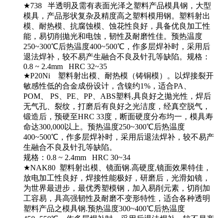
★738 半透明及需有表面光泽之塑料产品模具钢，大型
模具，产品形状复杂及精度高之塑料模用钢。塑料射出
模、耐热模、抗腐蚀模、蚀花性良好，具备优良加工性
能，易切削拋光和电蚀，韧性及耐磨性佳。预热温度
250~300℃后热温度400~500℃，作多层焊补时，采用后
退法焊补，较不易产生融合不良及针孔等缺陷。规格：
0.8 ~ 2.4mm HRC 32~35
★P20Ni 塑料射出模、耐热模（铸铜模）。以焊接裂开
敏感性低的合金成份设计，含镍约1%，适合PA、
POM、 PS、PE、PP、ABS塑料,具良好之拋光性，焊后
无气孔、裂纹，打磨后有良好之光洁度，经真空脱气，
锻造后，预硬至HRC 33度，断面硬度分布均一，模具寿
命达300,000以上。预热温度250~300℃后热温度
400~500℃，作多层焊补时，采用后退法焊补，较不易产
生融合不良及针孔等缺陷。
规格：0.8 ~ 2.4mm HRC 30~34
★NAK80 塑料射出模、镜面钢.高硬度,镜面效果特佳，
放电加工性良好，焊接性能极好，研磨后，光滑如镜，
为世界最进步，最优秀塑模钢，加入易削元素，切削加
工容易，具高强韧性及耐磨不变形特性，适合各种透明
塑料产品之模具钢.预热温度300~400℃后热温度