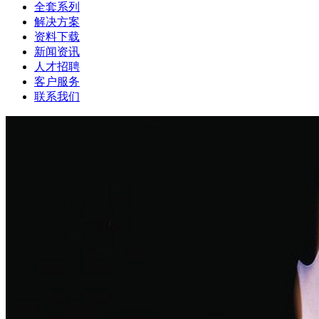
全套系列
解决方案
资料下载
新闻资讯
人才招聘
客户服务
联系我们