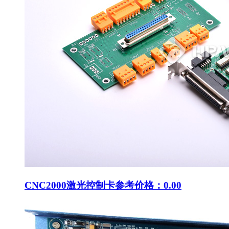
CNC2000激光控制卡
参考价格：0.00