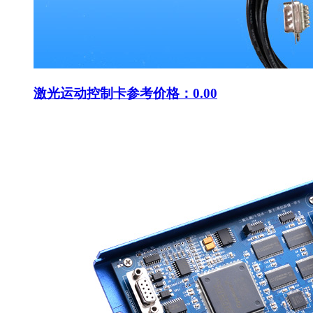
激光运动控制卡
参考价格：0.00