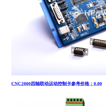
CNC2000四轴联动运动控制卡
参考价格：0.00