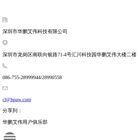
深圳市华鹏艾伟科技有限公司
深圳市龙岗区南联向银路71-4号汇川科技园华鹏艾伟大楼二楼
086-755-28999944/28990558
cl@hpaw.com
分享到：
华鹏艾伟用户俱乐部