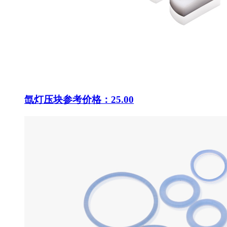
氙灯压块
参考价格：25.00