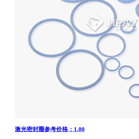
激光密封圈
参考价格：1.00