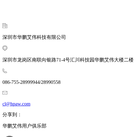
深圳市华鹏艾伟科技有限公司
深圳市龙岗区南联向银路71-4号汇川科技园华鹏艾伟大楼二楼
086-755-28999944/28990558
cl@hpaw.com
分享到：
华鹏艾伟用户俱乐部