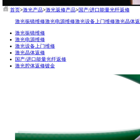
首页
>
激光产品
>
激光返修产品
>
国产/进口能量光纤返修
激光振镜维修
激光电源维修
激光设备上门维修
激光晶体返
激光振镜维修
激光电源维修
激光设备上门维修
激光晶体返修
国产/进口能量光纤返修
激光腔体返修镀金