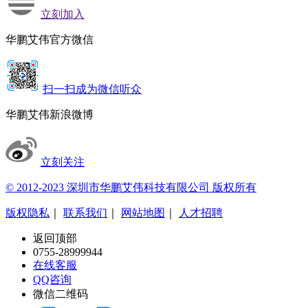
立刻加入
华鹏艾伟官方微信
扫一扫成为微信听众
华鹏艾伟新浪微博
立刻关注
© 2012-2023 深圳市华鹏艾伟科技有限公司 版权所有
版权隐私
｜
联系我们
｜
网站地图
｜
人才招聘
返回顶部
0755-28999944
在线客服
QQ咨询
微信二维码