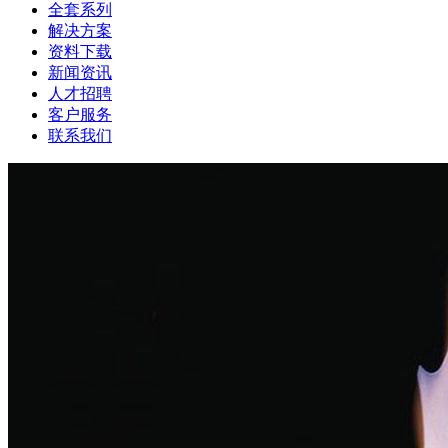
全套系列
解决方案
资料下载
新闻资讯
人才招聘
客户服务
联系我们