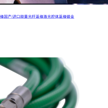
修
国产/进口能量光纤返修
激光腔体返修镀金