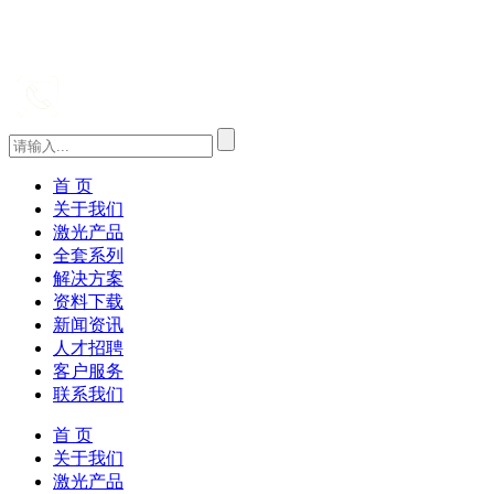
首 页
关于我们
激光产品
全套系列
解决方案
资料下载
新闻资讯
人才招聘
客户服务
联系我们
首 页
关于我们
激光产品